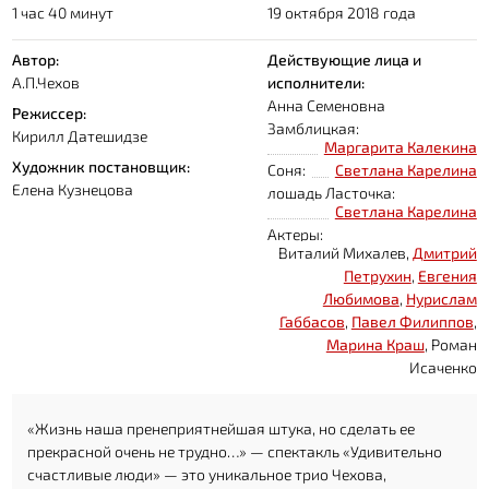
1 час 40 минут
19 октября 2018 года
Автор:
Действующие лица и
А.П.Чехов
исполнители:
Анна Семеновна
Режиссер:
Замблицкая:
Кирилл Датешидзе
Маргарита Калекина
Художник постановщик:
Соня:
Светлана Карелина
Елена Кузнецова
лошадь Ласточка:
Светлана Карелина
Актеры:
Виталий Михалев,
Дмитрий
Петрухин
,
Евгения
Любимова
,
Нурислам
Габбасов
,
Павел Филиппов
,
Марина Краш
, Роман
Исаченко
«Жизнь наша пренеприятнейшая штука, но сделать ее
прекрасной очень не трудно…» — спектакль «Удивительно
счастливые люди» — это уникальное трио Чехова,