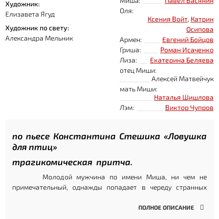
Миша:
Павел Васянин
Художник:
Оля:
Елизавета Ягуд
Ксения Войт
,
Катрин
Художник по свету:
Осипова
Александра Мельник
Армен:
Евгений Бойцов
Гриша:
Роман Исаченко
Лиза:
Екатерина Беляева
отец Миши:
Алексей Матвейчук
мать Миши:
Наталья Шишлова
Лэм:
Виктор Чупров
по пьесе Константина Стешика «Ловушка
для птиц»
трагикомическая притча.
Молодой мужчина по имени Миша, ни чем не
примечательный, однажды попадает в череду странных
событий. Его не самая яркая, но уютная и понятная жизнь
начинает рушиться прямо на глазах, да ещё и по законам
какого-то абсурдного ситкома. Кому расскажешь - не