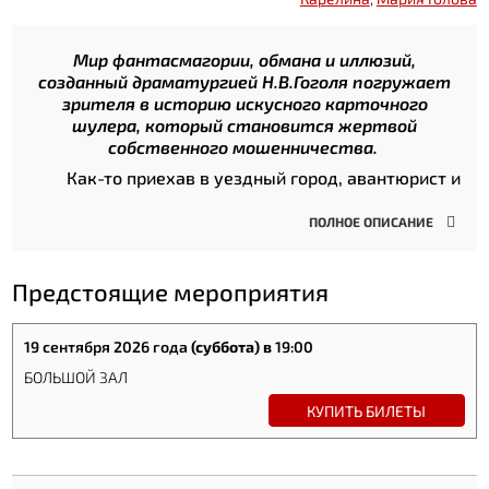
Мир фантасмагории, обмана и иллюзий,
созданный драматургией Н.В.Гоголя погружает
зрителя в историю искусного карточного
шулера, который становится жертвой
собственного мошенничества.
Как-то приехав в уездный город, авантюрист и
шулер Ихарев, останавливается в трактире, где
идет активная игра в карты. Вооружившись
крапленой колодой, он решает поживиться за их
счет. Но не тут-то было... Желая переплюнуть
великих знатоков своего дела, главный герой сам
Предстоящие мероприятия
попадает в весьма сложную ситуацию.
«Игроки» — это история о соблазне лёгкой
19 сентября 2026 года
(суббота) в
19:00
победы и цене, которую приходится платить за
БОЛЬШОЙ ЗАЛ
стремление выиграть любой ценой. В финале
станет ясно, кто действительно выигрывает в этой
КУПИТЬ БИЛЕТЫ
игре, а кто теряет гораздо больше, чем
рассчитывал.
ИГРОВОЙ АНТРАКТ в спктакле, неожиданный