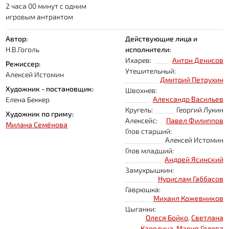
2 часа 00 минут с одним
игровым антрактом
Автор:
Действующие лица и
Н.В.Гоголь
исполнители:
Ихарев:
Антон Денисов
Режиссер:
Утешительный:
Алексей Истомин
Дмитрий Петрухин
Художник - постановщик:
Швохнев:
Александр Васильев
Елена Беккер
Кругель:
Георгий Лукин
Художник по гриму:
Алексейс:
Павел Филиппов
Милана Семёнова
Глов старший:
Алексей Истомин
Глов младший:
Андрей Ясинский
Замухрышкин:
Нурислам Габбасов
Гаврюшка:
Михаил Кожевников
Цыганки:
Олеся Бойко
,
Светлана
Карелина
,
Мария Голова