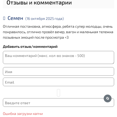
Отзывы и комментарии
поворот, во время которого Вы окажетесь
вовлеченными в круговорот событий спектакля.
Вы сможете попытаться обыграть наших героев –
Семен
неотразимых карточных шулеров прямо во время
(16 октября 2025 года)
антракта, и возможно вкусить напитки той эпохи, а
Отличная постановка, атмосфера, ребята супер молодцы, очень
неотразимые цыганки исполнят романсы и
понравилось, отлично провёл вечер, вагон и маленькая тележка
обязательно Вам погадают.
позывных эмоций после просмотра <3
Вас ждет завораживающая интрига, искромётный
юмор, увлекательный сюжет, который вам
Добавить отзыв/комментарий
искусно создадут настоящие «игроки»! Нет на
свете шутки более азартной, чем совместное
жульничество!
🔄
Ошибка загрузки капчи